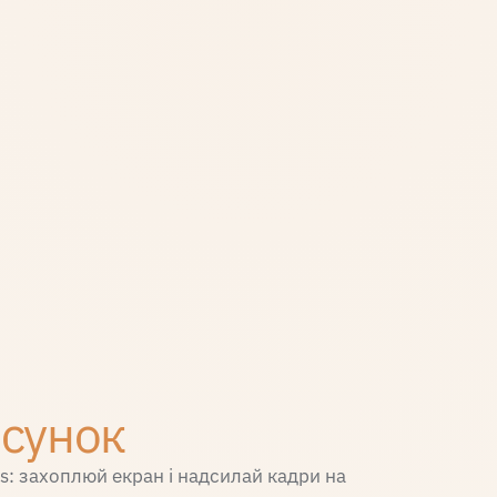
осунок
: захоплюй екран і надсилай кадри на