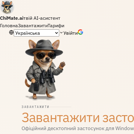
ChiMate.ai
твій AI-асистент
Головна
Завантажити
Тарифи
Мова
Увійти
ЗАВАНТАЖИТИ
Завантажити заст
Офіційний десктопний застосунок для Windows