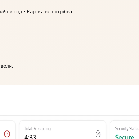
й період • Картка не потрібна
зволи.