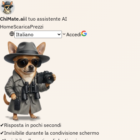
ChiMate.ai
il tuo assistente AI
Home
Scarica
Prezzi
Lingua
Accedi
✔
Risposta in pochi secondi
✔
Invisibile durante la condivisione schermo