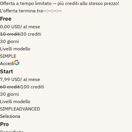
Offerta a tempo limitato — più crediti allo stesso prezzo!
L'offerta termina tra
--:--:--:--
Free
0,00 USD
/ al mese
10 crediti
30 crediti
30 giorni
Livelli modello
SIMPLE
Accedi
Start
7,99 USD
/ al mese
60 crediti
100 crediti
30 giorni
Livelli modello
SIMPLE
ADVANCED
Seleziona
Pro