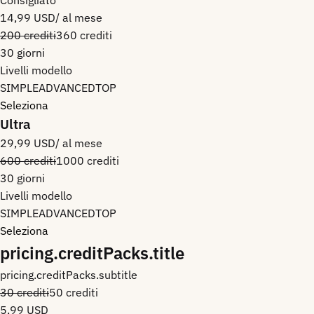
Consigliato
14,99 USD
/ al mese
200 crediti
360 crediti
30 giorni
Livelli modello
SIMPLE
ADVANCED
TOP
Seleziona
Ultra
29,99 USD
/ al mese
600 crediti
1000 crediti
30 giorni
Livelli modello
SIMPLE
ADVANCED
TOP
Seleziona
pricing.creditPacks.title
pricing.creditPacks.subtitle
30 crediti
50 crediti
5,99 USD